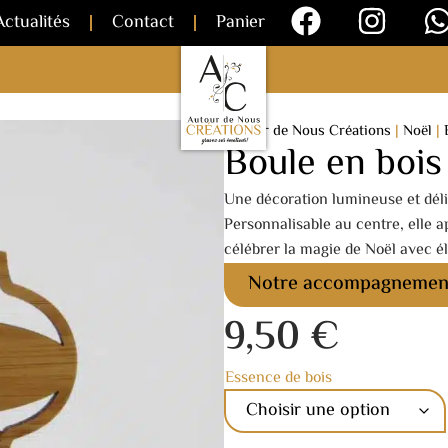
Actualités
Contact
Panier
Autour de Nous Créations
|
Noël
|
Boule en bois 
Une décoration lumineuse et délic
Personnalisable au centre, elle 
célébrer la magie de Noël avec é
Notre accompagnemen
9,50
€
Essence de bois