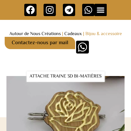
AUTOUR DE NOUS CREATIONS
QUI SOMMES NOUS ?
NOS PRODUITS
NOS POINTS DE VENTE
CONTACTEZ-NOUS
Autour de Nous Créations
|
Cadeaux
|
Bijou & accessoire
Contactez-nous par mail
ATTACHE TRAINE 3D BI-MATIÈRES