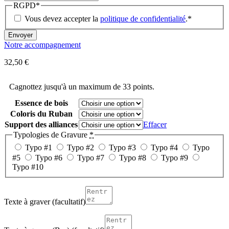
RGPD
*
Vous devez accepter la
politique de confidentialité
.
*
Notre accompagnement
32,50
€
Cagnottez jusqu'à un maximum de 33 points.
Essence de bois
Coloris du Ruban
Support des alliances
Effacer
Typologies de Gravure
*
Typo #1
Typo #2
Typo #3
Typo #4
Typo
#5
Typo #6
Typo #7
Typo #8
Typo #9
Typo #10
Texte à graver
(facultatif)