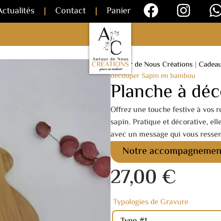
Actualités
Contact
Panier
Autour de Nous Créations
|
Cadea
découper Sapin en bambou
Planche à dé
Offrez une touche festive à vos
sapin. Pratique et décorative, ell
avec un message qui vous ress
Notre accompagnemen
27,00
€
Typologies de Gravure