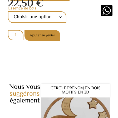
22,50
€
Essence de bois
Ajouter au panier
Nous vous
CERCLE PRÉNOM EN BOIS
suggérons
MOTIFS EN 3D
également