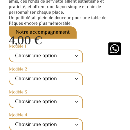
amis, ces ronds de serviette allient esthétisme et
praticité, et offrent une façon simple et chic de
personnaliser chaque place.
Un petit détail plein de douceur pour une table de
Pâques encore plus mémorable.
Notre accompagnement
4,00
€
Modèle 1
Modèle 2
Modèle 3
Modèle 4