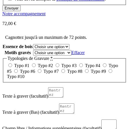
Notre accompagnement
72,00
€
Cagnottez jusqu'à un maximum de 72 points.
Essence de bois
Motifs gravés
Effacer
Typologies de Gravure
*
Typo #1
Typo #2
Typo #3
Typo #4
Typo
#5
Typo #6
Typo #7
Typo #8
Typo #9
Typo #10
Texte à graver
(facultatif)
Texte à graver (Bas)
(facultatif)
Champ libre / Informations supplémentaires
(facultatif)