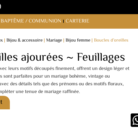
BAPTÊME / COMMUNION
CARTERIE
ux
|
Bijou & accessoire
|
Mariage
|
Bijou femme
|
Boucles d’oreilles
lles ajourées ~ Feuillages
avec leurs motifs découpés finement, offrent un design léger et
es sont parfaites pour un mariage bohème, vintage ou
vec des détails tels que des prénoms ou des motifs floraux,
ompléter une tenue de mariage raffinée.
t