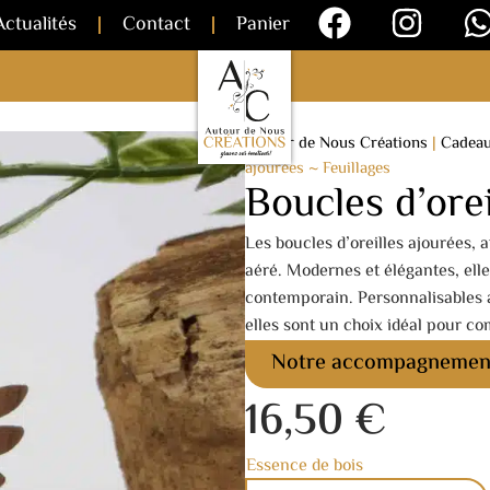
Actualités
Contact
Panier
Autour de Nous Créations
|
Cadea
ajourées ~ Feuillages
Boucles d’orei
Les boucles d’oreilles ajourées, 
aéré. Modernes et élégantes, ell
contemporain. Personnalisables a
elles sont un choix idéal pour c
Notre accompagnemen
16,50
€
Essence de bois