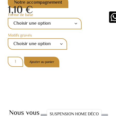
Notre accompagnement
1,10
€
Forme de base
Motifs gravés
Ajouter au panier
Nous vous
SUSPENSION HOME DÉCO