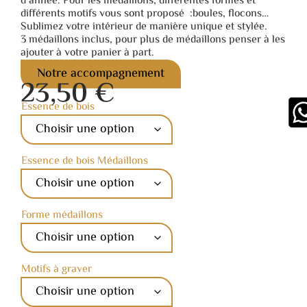
d’année. Pour les médaillons, différentes formes et
différents motifs vous sont proposé :boules, flocons…
Sublimez votre intérieur de manière unique et stylée.
3 médaillons inclus, pour plus de médaillons penser à les
ajouter à votre panier à part.
Notre accompagnement
23,50
€
Essence de bois
Essence de bois Médaillons
Forme médaillons
Motifs à graver