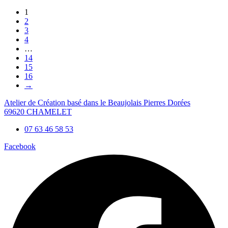
1
2
3
4
…
14
15
16
→
Atelier de Création basé dans le Beaujolais Pierres Dorées
69620 CHAMELET
07 63 46 58 53
Facebook